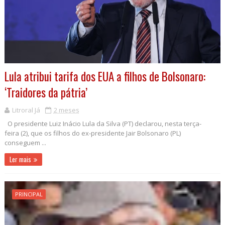
Lula atribui tarifa dos EUA a filhos de Bolsonaro:
‘Traidores da pátria’
Litroral Já
2 meses
O presidente Luiz Inácio Lula da Silva (PT) declarou, nesta terça-
feira (2), que os filhos do ex-presidente Jair Bolsonaro (PL)
conseguem ...
Ler mais
PRINCIPAL