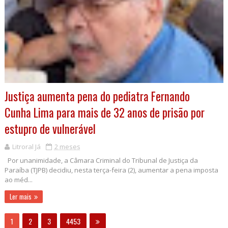
Justiça aumenta pena do pediatra Fernando
Cunha Lima para mais de 32 anos de prisão por
estupro de vulnerável
Litroral Já
2 meses
Por unanimidade, a Câmara Criminal do Tribunal de Justiça da
Paraíba (TJPB) decidiu, nesta terça-feira (2), aumentar a pena imposta
ao méd...
Ler mais
1
2
3
4453