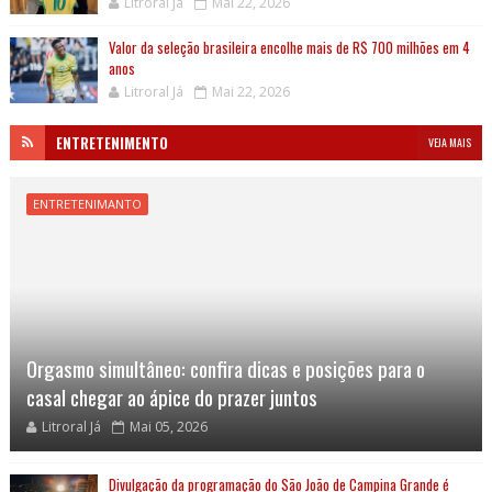
Litroral Já
Mai 22, 2026
Valor da seleção brasileira encolhe mais de R$ 700 milhões em 4
anos
Litroral Já
Mai 22, 2026
ENTRETENIMENTO
VEJA MAIS
ENTRETENIMANTO
Orgasmo simultâneo: confira dicas e posições para o
casal chegar ao ápice do prazer juntos
Litroral Já
Mai 05, 2026
Divulgação da programação do São João de Campina Grande é