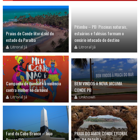
Pitimbu – PB: Piscinas naturais,
Praias de Conde litoral sul do
estuários e falésias formam o
estado da Paraíba
cenário intocado do destino
Litroral Já
Litroral Já
Campanha de combate à violência
BEM VINDOS A NOVA JACUMA
contra mulher no carnaval
CONDE PB
Litroral Já
Unknown
Farol do Cabo Branco – João
PRAIA DO AMOR CONDE LITORAL
Pessoa/PB
SUL DA PARAÍBA