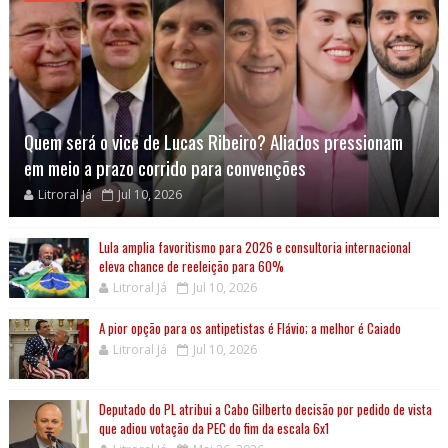
Quem será o vice de Lucas Ribeiro? Aliados pressionam
em meio a prazo corrido para convenções
Litroral Já
Jul 10, 2026
Lula amplia favoritismo para 2026 e consultoria internacional
eleva chance de reeleição para 60%
Litroral Já
Jul 10, 2026
A pior opção para os antipetistas é Flávio; a melhor é Caiado
Litroral Já
Jul 10, 2026
Deputado do PL atribui a Cabo Gilberto decisão por pedido de vista
que adiou votação da PEC do fim da escala 6x1