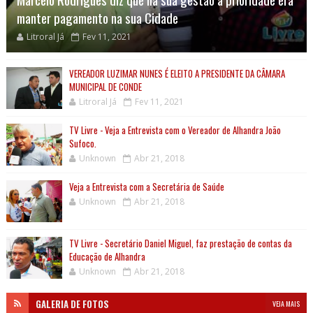
manter pagamento na sua Cidade
Litroral Já
Fev 11, 2021
VEREADOR LUZIMAR NUNES É ELEITO A PRESIDENTE DA CÂMARA
MUNICIPAL DE CONDE
Litroral Já
Fev 11, 2021
TV Livre - Veja a Entrevista com o Vereador de Alhandra João
Sufoco.
Unknown
Abr 21, 2018
Veja a Entrevista com a Secretária de Saúde
Unknown
Abr 21, 2018
TV Livre - Secretário Daniel Miguel, faz prestação de contas da
Educação de Alhandra
Unknown
Abr 21, 2018
GALERIA DE FOTOS
VEJA MAIS