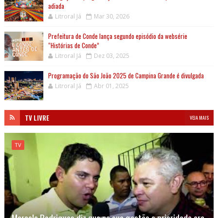
adiada
Litroral Já
Mar 30, 2026
Prefeitura de Conde lança segundo episódio da websérie
“Histórias de Conde”
Litroral Já
Dez 03, 2025
Programação do São João 2025 de Campina Grande é divulgada
Litroral Já
Abr 01, 2025
TV LIVRE
VEJA MAIS
TV
Marcelo Rodrigues diz que na sua gestão a prioridade era