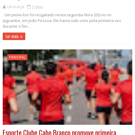
Litroral Já
5 dias
Um peixe-boi foi resgatado nesta segunda-feira (03) no rio
Jaguaribe, em João Pessoa. Ele havia sido visto pela primeira vez
durante o fim...
Ler mais
PRINCIPAL
Esporte Clube Cabo Branco promove primeira