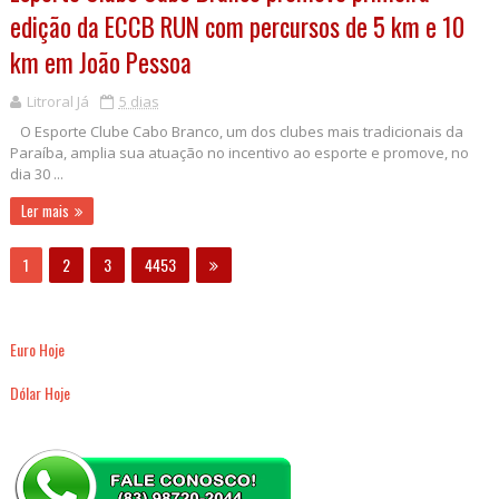
edição da ECCB RUN com percursos de 5 km e 10
km em João Pessoa
Litroral Já
5 dias
O Esporte Clube Cabo Branco, um dos clubes mais tradicionais da
Paraíba, amplia sua atuação no incentivo ao esporte e promove, no
dia 30 ...
Ler mais
1
2
3
4453
Euro Hoje
Dólar Hoje