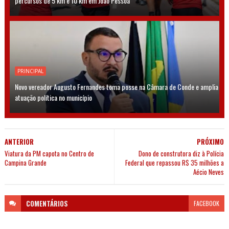
percursos de 5 km e 10 km em João Pessoa
PRINCIPAL
Novo vereador Augusto Fernandes toma posse na Câmara de Conde e amplia
atuação política no município
ANTERIOR
PRÓXIMO
Viatura da PM capota no Centro de
Dono de construtora diz à Polícia
Campina Grande
Federal que repassou R$ 35 milhões a
Aécio Neves
COMENTÁRIOS
FACEBOOK