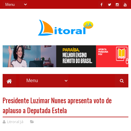
Presidente Luzimar Nunes apresenta voto de
aplauso a Deputada Estela
Litroral Já