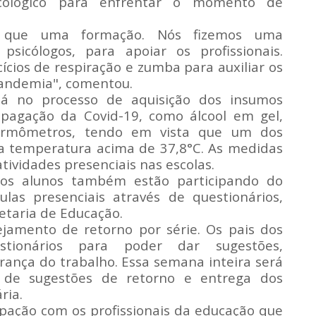
cológico para enfrentar o momento de
 que uma formação. Nós fizemos uma
psicólogos, para apoiar os profissionais.
ios de respiração e zumba para auxiliar os
andemia", comentou.
tá no processo de aquisição dos insumos
pagação da Covid-19, como álcool em gel,
termômetros, tendo em vista que um dos
 a temperatura acima de 37,8°C. As medidas
atividades presenciais nas escolas.
los alunos também estão participando do
las presenciais através de questionários,
etaria de Educação.
jamento de retorno por série. Os pais dos
stionários para poder dar sugestões,
rança do trabalho. Essa semana inteira será
 de sugestões de retorno e entrega dos
ria.
pação com os profissionais da educação que