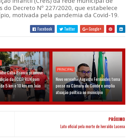
ão Infantil (Creis) da rede municipal de
és do Decreto Nº 227/2020, que estabelece
pio, motivada pela pandemia da Covid-19.
Facebook
Twitter
Google+
L
PRINCIPAL
lube Cabo Branco promove
edição da ECCB RUN com
Novo vereador Augusto Fernandes toma
 de 5 km e 10 km em João
posse na Câmara de Conde e amplia
atuação política no município
PRÓXIMO
Luto oficial pela morte de Iveraldo Lucena