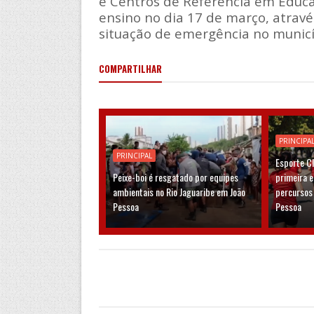
e Centros de Referência em Educaç
ensino no dia 17 de março, atrav
situação de emergência no municí
COMPARTILHAR
PRINCIPA
PRINCIPAL
Esporte C
Peixe-boi é resgatado por equipes
primeira 
ambientais no Rio Jaguaribe em João
percursos
Pessoa
Pessoa