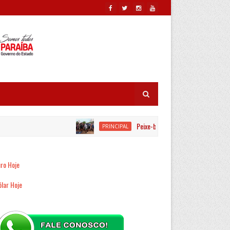
Peixe-boi é resgatado por equipes ambie
PRINCIPAL
ro Hoje
lar Hoje