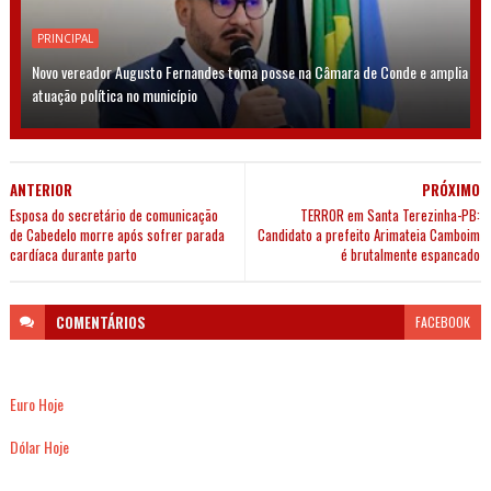
PRINCIPAL
Novo vereador Augusto Fernandes toma posse na Câmara de Conde e amplia
atuação política no município
ANTERIOR
PRÓXIMO
Esposa do secretário de comunicação
TERROR em Santa Terezinha-PB:
de Cabedelo morre após sofrer parada
Candidato a prefeito Arimateia Camboim
cardíaca durante parto
é brutalmente espancado
COMENTÁRIOS
FACEBOOK
Euro Hoje
Dólar Hoje