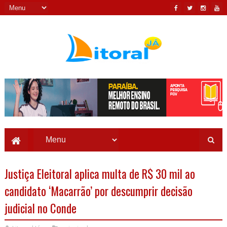
Justiça Eleitoral aplica multa de R$ 30 mil ao
candidato ‘Macarrão’ por descumprir decisão
judicial no Conde