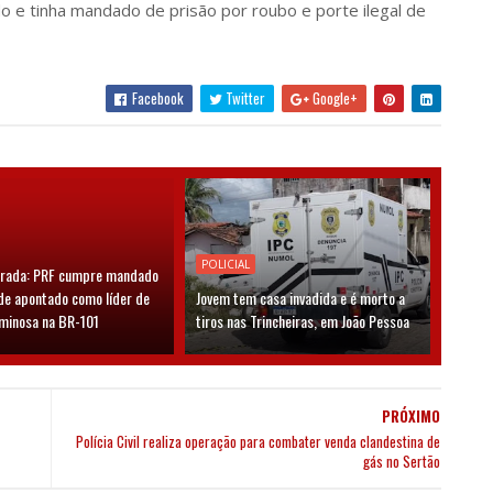
do e tinha mandado de prisão por roubo e porte ilegal de
Facebook
Twitter
Google+
POLICIAL
grada: PRF cumpre mandado
de apontado como líder de
Jovem tem casa invadida e é morto a
iminosa na BR-101
tiros nas Trincheiras, em João Pessoa
PRÓXIMO
Polícia Civil realiza operação para combater venda clandestina de
gás no Sertão