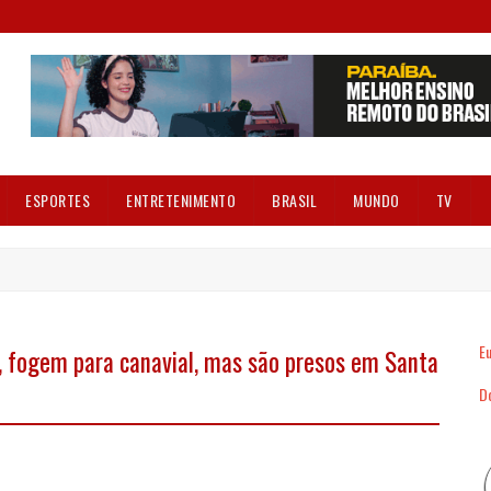
ESPORTES
ENTRETENIMENTO
BRASIL
MUNDO
TV
Eu
a, fogem para canavial, mas são presos em Santa
Dó