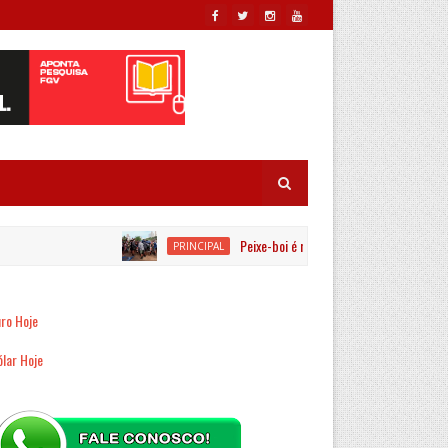
Peixe-boi é resgatado por equipes ambient
PRINCIPAL
ro Hoje
lar Hoje