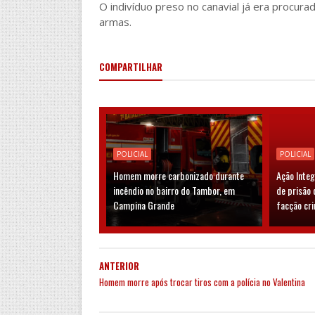
O indivíduo preso no canavial já era procura
armas.
COMPARTILHAR
POLICIAL
POLICIAL
Homem morre carbonizado durante
Ação Inte
incêndio no bairro do Tambor, em
de prisão 
Campina Grande
facção cr
ANTERIOR
Homem morre após trocar tiros com a polícia no Valentina