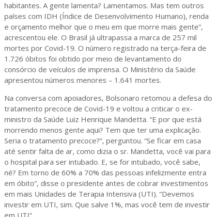
habitantes. A gente lamenta? Lamentamos. Mas tem outros
países com IDH (Índice de Desenvolvimento Humano), renda
e orçamento melhor que o meu em que morre mais gente”,
acrescentou ele. O Brasil já ultrapassa a marca de 257 mil
mortes por Covid-19. O número registrado na terça-feira de
1.726 óbitos foi obtido por meio de levantamento do
consórcio de veículos de imprensa. O Ministério da Saúde
apresentou números menores – 1.641 mortes.
Na conversa com apoiadores, Bolsonaro retomou a defesa do
tratamento precoce de Covid-19 e voltou a criticar o ex-
ministro da Saúde Luiz Henrique Mandetta. “E por que está
morrendo menos gente aqui? Tem que ter uma explicação.
Seria o tratamento precoce?”, perguntou. “Se ficar em casa
até sentir falta de ar, como dizia o sr. Mandetta, você vai para
o hospital para ser intubado. E, se for intubado, você sabe,
né? Em torno de 60% a 70% das pessoas infelizmente entra
em óbito”, disse o presidente antes de cobrar investimentos
em mais Unidades de Terapia Intensiva (UTI). “Devemos
investir em UTI, sim. Que salve 1%, mas você tem de investir
em UTI”.