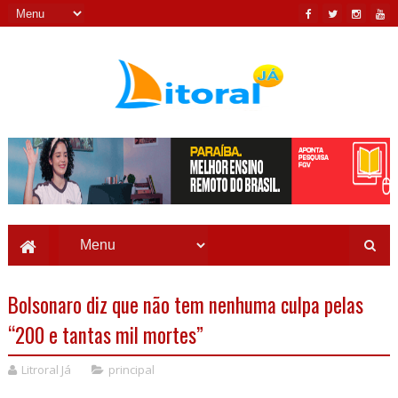
Bolsonaro diz que não tem nenhuma culpa pelas
“200 e tantas mil mortes”
Litroral Já
principal