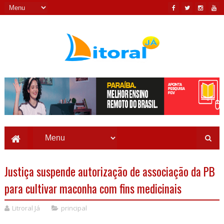
Justiça suspende autorização de associação da PB
para cultivar maconha com fins medicinais
Litroral Já
principal