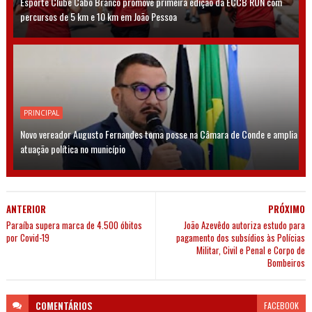
Esporte Clube Cabo Branco promove primeira edição da ECCB RUN com
percursos de 5 km e 10 km em João Pessoa
PRINCIPAL
Novo vereador Augusto Fernandes toma posse na Câmara de Conde e amplia
atuação política no município
ANTERIOR
PRÓXIMO
Paraíba supera marca de 4.500 óbitos
João Azevêdo autoriza estudo para
por Covid-19
pagamento dos subsídios às Polícias
Militar, Civil e Penal e Corpo de
Bombeiros
COMENTÁRIOS
FACEBOOK