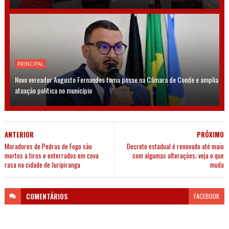
PRINCIPAL
Novo vereador Augusto Fernandes toma posse na Câmara de Conde e amplia
atuação política no município
ANTERIOR
PRÓXIMO
Moradores de Pedras de Fogo são
Decreto estadual é renovado até maio
mortos a tiros e enterrados em cova
com algumas alterações; veja o que
rasa na cidade de Juripiranga
muda
COMENTÁRIOS
FACEBOOK