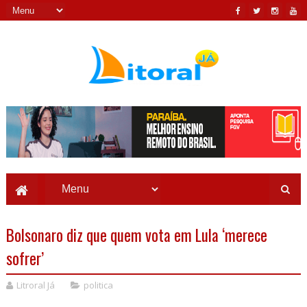
Bolsonaro diz que quem vota em Lula ‘merece
sofrer’
Litroral Já
politica