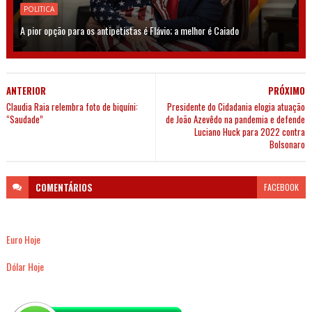
POLITICA
A pior opção para os antipetistas é Flávio; a melhor é Caiado
ANTERIOR
PRÓXIMO
Claudia Raia relembra foto de biquíni:
Presidente do Cidadania elogia atuação
“Saudade”
de João Azevêdo na pandemia e defende
Luciano Huck para 2022 contra
Bolsonaro
COMENTÁRIOS
FACEBOOK
Euro Hoje
Dólar Hoje