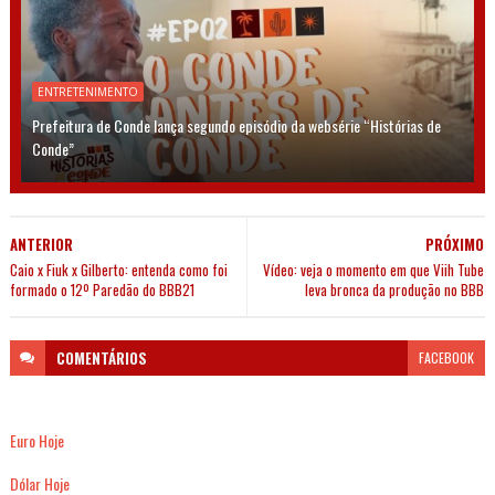
ENTRETENIMENTO
Prefeitura de Conde lança segundo episódio da websérie “Histórias de
Conde”
ANTERIOR
PRÓXIMO
Caio x Fiuk x Gilberto: entenda como foi
Vídeo: veja o momento em que Viih Tube
formado o 12º Paredão do BBB21
leva bronca da produção no BBB
COMENTÁRIOS
FACEBOOK
Euro Hoje
Dólar Hoje