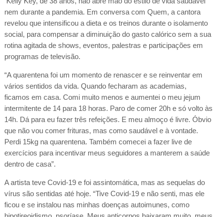
Kelly Key, de 38 anos, não abre mão do estilo de vida saudável
nem durante a pandemia. Em conversa com Quem, a cantora
revelou que intensificou a dieta e os treinos durante o isolamento
social, para compensar a diminuição do gasto calórico sem a sua
rotina agitada de shows, eventos, palestras e participações em
programas de televisão.
“A quarentena foi um momento de renascer e se reinventar em
vários sentidos da vida. Quando fecharam as academias,
ficamos em casa. Comi muito menos e aumentei o meu jejum
intermitente de 14 para 18 horas. Paro de comer 20h e só volto às
14h. Dá para eu fazer três refeições. E meu almoço é livre. Óbvio
que não vou comer frituras, mas como saudável e à vontade.
Perdi 15kg na quarentena. Também comecei a fazer live de
exercícios para incentivar meus seguidores a manterem a saúde
dentro de casa”.
A artista teve Covid-19 e foi assintomática, mas as sequelas do
vírus são sentidas até hoje. “Tive Covid-19 e não senti, mas ele
ficou e se instalou nas minhas doenças autoimunes, como
hipotireoidismo, psoríase. Meus anticorpos baixaram muito, meus