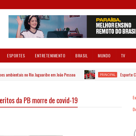
ESPORTES
ENTRETENIMENTO
BRASIL
MUNDO
TV
 ambientais no Rio Jaguaribe em João Pessoa
Esporte Club
PRINCIPAL
Eu
eritos da PB morre de covid-19
Dó