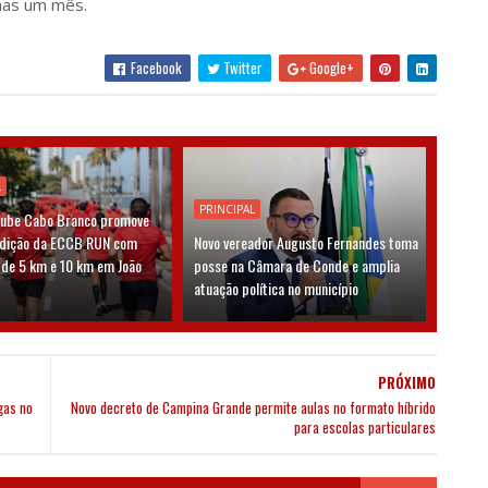
nas um mês.
Facebook
Twitter
Google+
L
PRINCIPAL
lube Cabo Branco promove
edição da ECCB RUN com
Novo vereador Augusto Fernandes toma
 de 5 km e 10 km em João
posse na Câmara de Conde e amplia
atuação política no município
PRÓXIMO
gas no
Novo decreto de Campina Grande permite aulas no formato híbrido
para escolas particulares