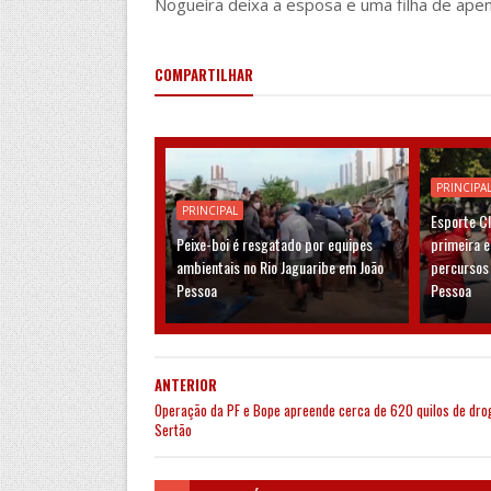
Nogueira deixa a esposa e uma filha de ape
COMPARTILHAR
PRINCIPA
PRINCIPAL
Esporte C
Peixe-boi é resgatado por equipes
primeira 
ambientais no Rio Jaguaribe em João
percursos
Pessoa
Pessoa
ANTERIOR
Operação da PF e Bope apreende cerca de 620 quilos de dro
Sertão