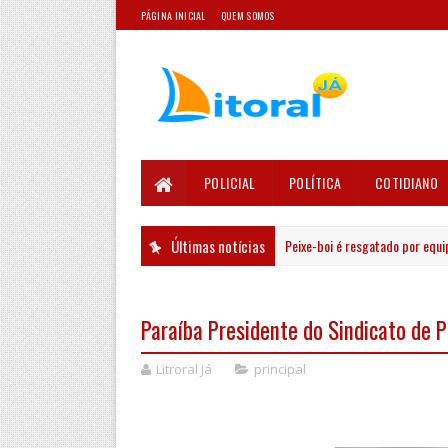
PÁGINA INICIAL
QUEM SOMOS
POLICIAL
POLÍTICA
COTIDIANO
Últimas notícias
Peixe-boi é resgatado por equipes
PRINCIPAL
Paraíba Presidente do Sindicato de P
Litroral Já
principal