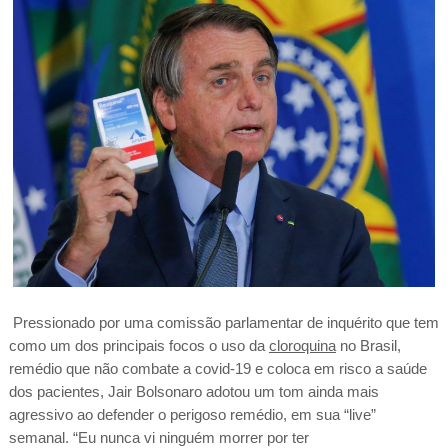
Pressionado por uma comissão parlamentar de inquérito que tem
como um dos principais focos o uso da
cloroquina
no Brasil,
remédio que não combate a covid-19 e coloca em risco a saúde
dos pacientes, Jair Bolsonaro adotou um tom ainda mais
agressivo ao defender o perigoso remédio, em sua “live”
semanal. “Eu nunca vi ninguém morrer por ter