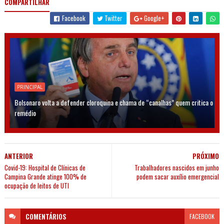
COMPARTILHAR
Facebook
Twitter
Google+
PRINCIPAL
Bolsonaro volta a defender cloroquina e chama de “canalhas” quem critica o
remédio
ANTERIOR
PRÓXIMO
Covid-19: Hospital de Clínicas de
Trabalhadores nascidos em junho
Campina Grande atinge 100% de
podem sacar auxílio emergencial
ocupação de leitos de UTI
COMENTÁRIOS
FACEBOOK