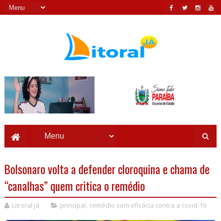
Bolsonaro volta a defender cloroquina e chama de
“canalhas” quem critica o remédio
Litroral Já
principal
,
remédio sem eficácia contra a covid-19