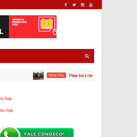
Peixe-boi é resgatado por equipes ambientai
PRINCIPAL
ro Hoje
lar Hoje