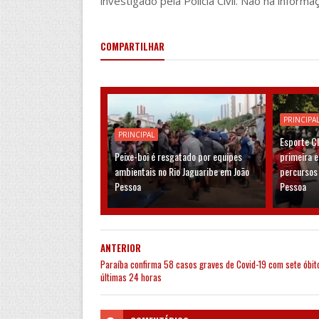
investigado pela Polícia Civil. Não há inform
COMPARTILHAR
PRINCIPA
PRINCIPAL
Esporte C
Peixe-boi é resgatado por equipes
primeira 
ambientais no Rio Jaguaribe em João
percursos
Pessoa
Pessoa
ANTERIOR
Paraíba confirma 58 casos graves de Covid-19 com sete óbit
últimas 24 horas