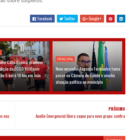
ação sobre suspeitos.
Facebook
Twitter
Google+
L
PRINCIPAL
lube Cabo Branco promove
edição da ECCB RUN com
Novo vereador Augusto Fernandes toma
 de 5 km e 10 km em João
posse na Câmara de Conde e amplia
atuação política no município
PRÓXIMO
os nas
Auxílio Emergencial libera saque para novo grupo; confira