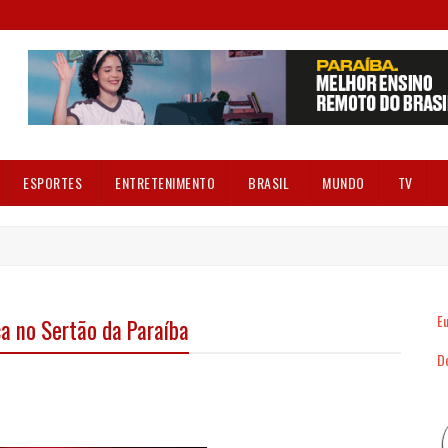
ESPORTES
ENTRETENIMENTO
BRASIL
MUNDO
TV
Eu
a no Sertão da Paraíba
Dó