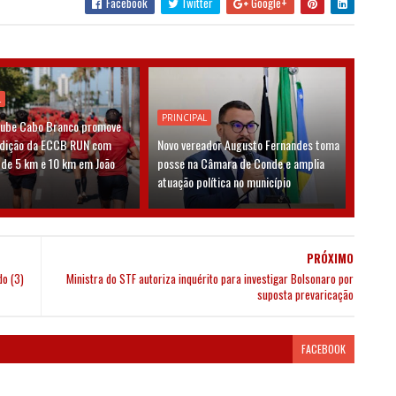
Facebook
Twitter
Google+
L
PRINCIPAL
lube Cabo Branco promove
edição da ECCB RUN com
Novo vereador Augusto Fernandes toma
 de 5 km e 10 km em João
posse na Câmara de Conde e amplia
atuação política no município
PRÓXIMO
o (3)
Ministra do STF autoriza inquérito para investigar Bolsonaro por
suposta prevaricação
FACEBOOK