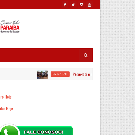
Peixe-boi é resgatado por equipes ambient
PRINCIPAL
ro Hoje
lar Hoje