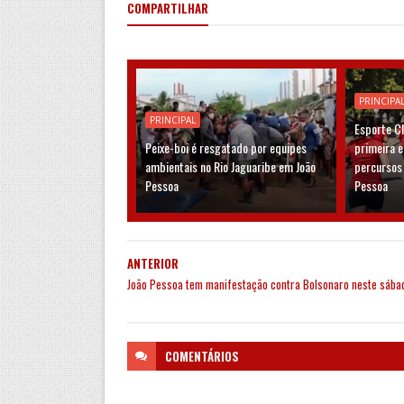
COMPARTILHAR
PRINCIPA
PRINCIPAL
Esporte C
Peixe-boi é resgatado por equipes
primeira 
ambientais no Rio Jaguaribe em João
percursos
Pessoa
Pessoa
ANTERIOR
João Pessoa tem manifestação contra Bolsonaro neste sábad
COMENTÁRIOS