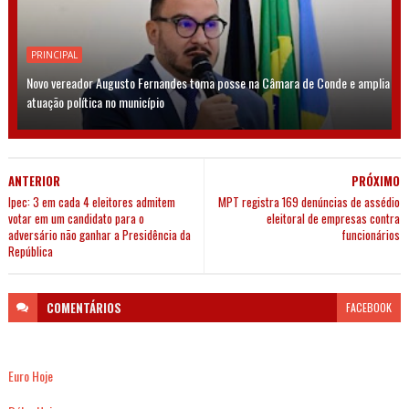
PRINCIPAL
Novo vereador Augusto Fernandes toma posse na Câmara de Conde e amplia
atuação política no município
ANTERIOR
PRÓXIMO
Ipec: 3 em cada 4 eleitores admitem
MPT registra 169 denúncias de assédio
votar em um candidato para o
eleitoral de empresas contra
adversário não ganhar a Presidência da
funcionários
República
COMENTÁRIOS
FACEBOOK
Euro Hoje