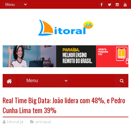
Real Time Big Data: João lidera com 48%, e Pedro
Cunha Lima tem 39%
Litroral Já
principal