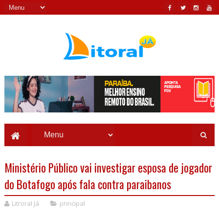
Ministério Público vai investigar esposa de jogador
do Botafogo após fala contra paraibanos
Litroral Já
principal