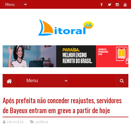
Após prefeita não conceder reajustes, servidores
de Bayeux entram em greve a partir de hoje
Litroral Já
politica