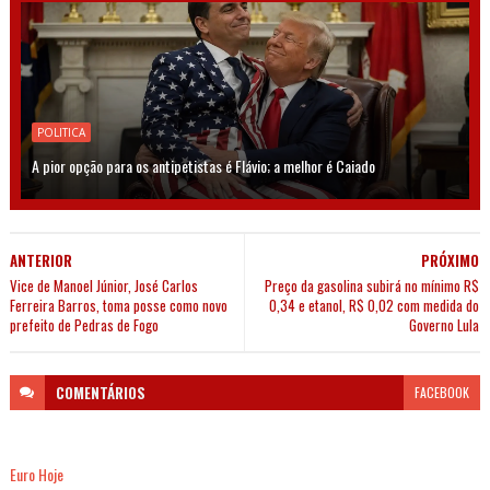
POLITICA
A pior opção para os antipetistas é Flávio; a melhor é Caiado
ANTERIOR
PRÓXIMO
Vice de Manoel Júnior, José Carlos
Preço da gasolina subirá no mínimo R$
Ferreira Barros, toma posse como novo
0,34 e etanol, R$ 0,02 com medida do
prefeito de Pedras de Fogo
Governo Lula
COMENTÁRIOS
FACEBOOK
Euro Hoje