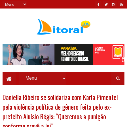
Daniella Ribeiro se solidariza com Karla Pimentel
pela violência política de gênero feita pelo ex-
prefeito Aluísio Régis: “Queremos a punição
conforme prevê a lei”