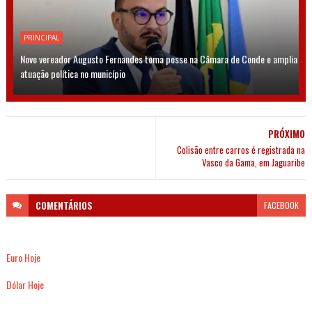
PRINCIPAL
Novo vereador Augusto Fernandes toma posse na Câmara de Conde e amplia
atuação política no município
PRÓXIMO
Colisão entre carros é registrada na
Vasco da Gama, em Jaguaribe
COMENTÁRIOS
FACEBOOK
Euro Hoje
Dólar Hoje