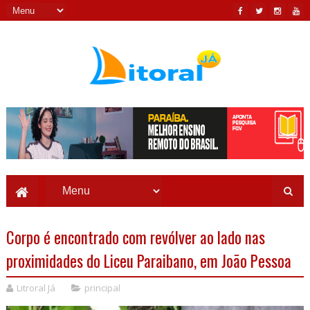
Corpo é encontrado com revólver ao lado nas
proximidades do Liceu Paraibano, em João Pessoa
Litroral Já
principal