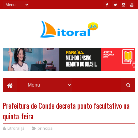
Prefeitura de Conde decreta ponto facultativo na
quinta-feira
Litroral Já
principal