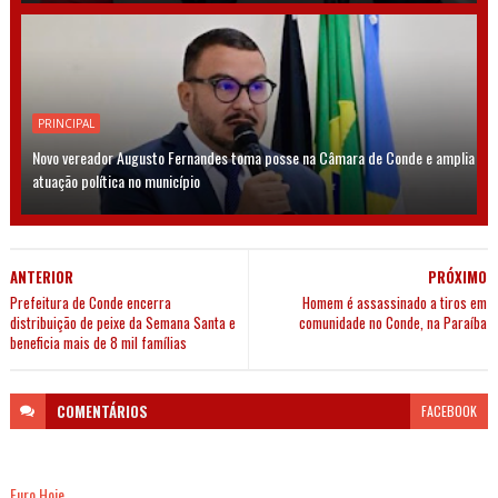
PRINCIPAL
Novo vereador Augusto Fernandes toma posse na Câmara de Conde e amplia
atuação política no município
ANTERIOR
PRÓXIMO
Prefeitura de Conde encerra
Homem é assassinado a tiros em
distribuição de peixe da Semana Santa e
comunidade no Conde, na Paraíba
beneficia mais de 8 mil famílias
COMENTÁRIOS
FACEBOOK
Euro Hoje