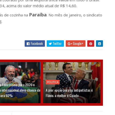
34, acima do valor médio atual de R$ 14,60.
Paraíba
ás de cozinha na
. No mês de janeiro, o sindicato
g.
Facebook
Twitter
Google+
POLITICA
a favoritismo para 2026 e
a internacional eleva chance de
A pior opção para os antipetistas é
 para 60%
Flávio; a melhor é Caiado