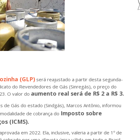
ozinha (GLP)
será reajustado a partir desta segunda-
dicato do Revendedores de Gás (Sinregás), o preço do
aumento real será de R$ 2 a R$ 3.
23. O valor do
 de Gás do estado (Sindgás), Marcos Antônio, informou
Imposto sobre
 modalidade de cobrança do
ços (ICMS).
ovada em 2022. Ela, inclusive, valeria a partir de 1º de
á cobrado por uma alíquota única válida em todo o Brasil.