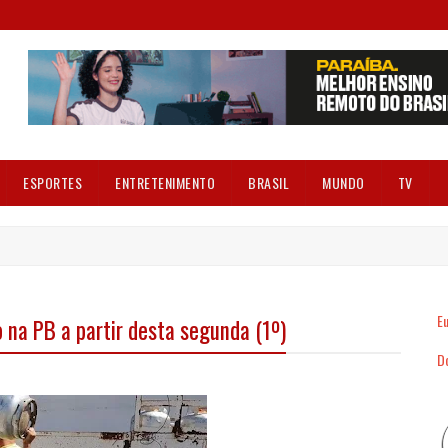
ESPORTES
ENTRETENIMENTO
BRASIL
MUNDO
TV
Eu
 na PB a partir desta segunda (1º)
Dó