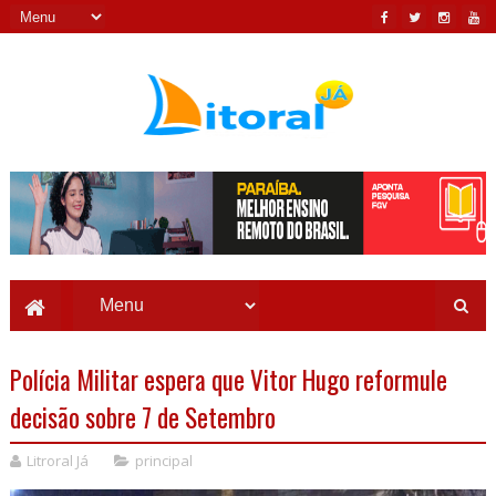
Polícia Militar espera que Vitor Hugo reformule
decisão sobre 7 de Setembro
Litroral Já
principal