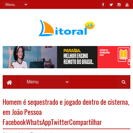
Homem é sequestrado e jogado dentro de cisterna,
em João Pessoa
FacebookWhatsAppTwitterCompartilhar