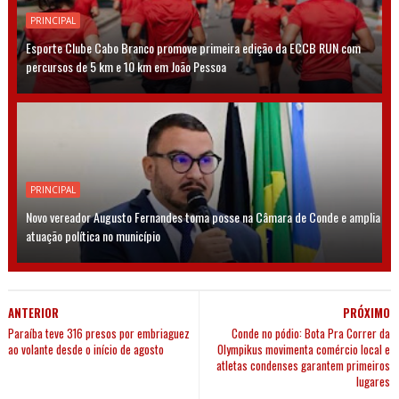
PRINCIPAL
Esporte Clube Cabo Branco promove primeira edição da ECCB RUN com
percursos de 5 km e 10 km em João Pessoa
PRINCIPAL
Novo vereador Augusto Fernandes toma posse na Câmara de Conde e amplia
atuação política no município
ANTERIOR
PRÓXIMO
Paraíba teve 316 presos por embriaguez
Conde no pódio: Bota Pra Correr da
ao volante desde o início de agosto
Olympikus movimenta comércio local e
atletas condenses garantem primeiros
lugares