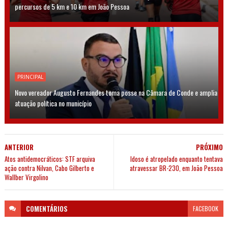
percursos de 5 km e 10 km em João Pessoa
PRINCIPAL
Novo vereador Augusto Fernandes toma posse na Câmara de Conde e amplia
atuação política no município
ANTERIOR
PRÓXIMO
Atos antidemocráticos: STF arquiva
Idoso é atropelado enquanto tentava
ação contra Nilvan, Cabo Gilberto e
atravessar BR-230, em João Pessoa
Wallber Virgolino
COMENTÁRIOS
FACEBOOK