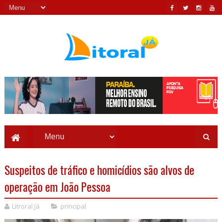
Suspeitos de tráfico e homicídios são alvos de
operação em João Pessoa
Litroral Já
principal