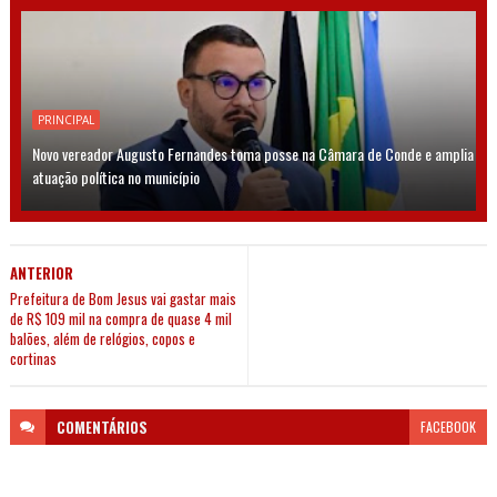
PRINCIPAL
Novo vereador Augusto Fernandes toma posse na Câmara de Conde e amplia
atuação política no município
ANTERIOR
Prefeitura de Bom Jesus vai gastar mais
de R$ 109 mil na compra de quase 4 mil
balões, além de relógios, copos e
cortinas
COMENTÁRIOS
FACEBOOK