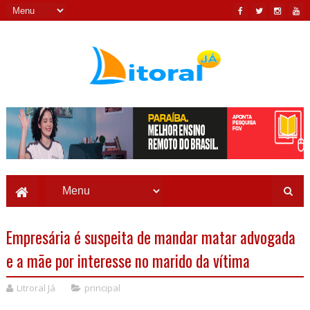
Empresária é suspeita de mandar matar advogada
e a mãe por interesse no marido da vítima
Litroral Já
principal