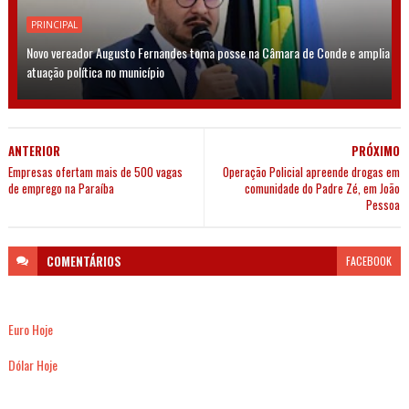
PRINCIPAL
Novo vereador Augusto Fernandes toma posse na Câmara de Conde e amplia
atuação política no município
ANTERIOR
PRÓXIMO
Empresas ofertam mais de 500 vagas
Operação Policial apreende drogas em
de emprego na Paraíba
comunidade do Padre Zé, em João
Pessoa
COMENTÁRIOS
FACEBOOK
Euro Hoje
Dólar Hoje