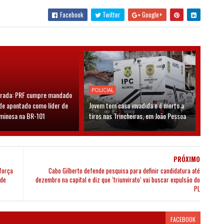
Facebook
Twitter
Google+
POLICIAL
grada: PRF cumpre mandado
de apontado como líder de
Jovem tem casa invadida e é morto a
iminosa na BR-101
tiros nas Trincheiras, em João Pessoa
PRÓXIMO
força
Cabo Gilberto defende pesquisa para definir candidatura até
úde
dezembro na capital e diz que ‘triunvirato’ vai buscar expulsão do
PL
FACEBOOK