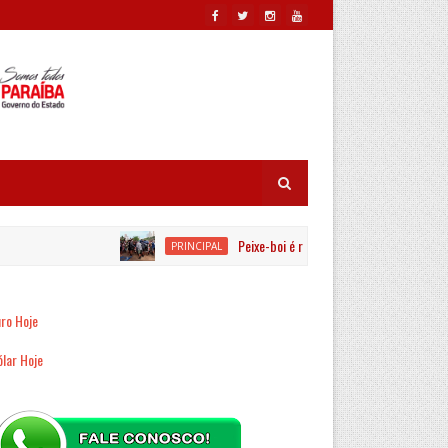
Peixe-boi é resgatado por equipes ambientais
PRINCIPAL
ro Hoje
lar Hoje