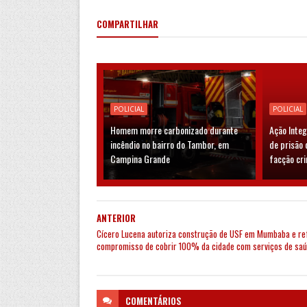
COMPARTILHAR
POLICIAL
POLICIAL
Homem morre carbonizado durante
Ação Inte
incêndio no bairro do Tambor, em
de prisão 
Campina Grande
facção cr
ANTERIOR
Cícero Lucena autoriza construção de USF em Mumbaba e re
compromisso de cobrir 100% da cidade com serviços de sa
COMENTÁRIOS