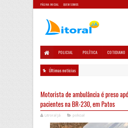
PÁGINA INICIAL
QUEM SOMOS
POLICIAL
POLÍTICA
COTIDIANO
Últimas notícias
Motorista de ambulância é preso apó
pacientes na BR-230, em Patos
Litroral Já
policial