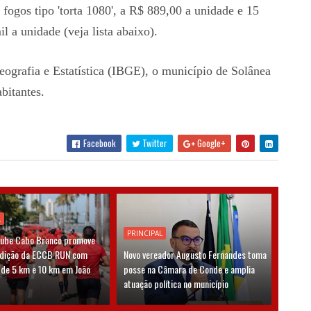
fogos tipo 'torta 1080', a R$ 889,00 a unidade e 15
il a unidade (veja lista abaixo).
eografia e Estatística (IBGE), o município de Solânea
bitantes.
Facebook
Twitter
Google+
L
PRINCIPAL
lube Cabo Branco promove
edição da ECCB RUN com
Novo vereador Augusto Fernandes toma
 de 5 km e 10 km em João
posse na Câmara de Conde e amplia
atuação política no município