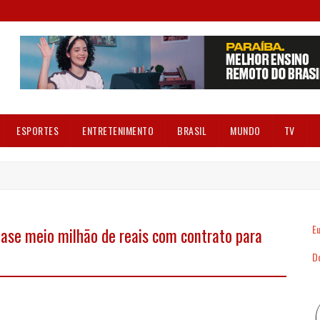
ESPORTES
ENTRETENIMENTO
BRASIL
MUNDO
TV
Eu
ase meio milhão de reais com contrato para
Dó