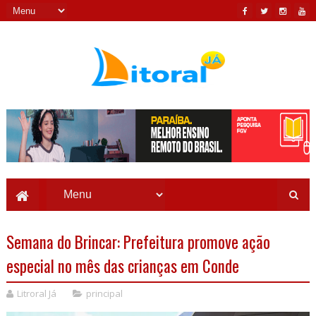
Semana do Brincar: Prefeitura promove ação
especial no mês das crianças em Conde
Litroral Já
principal