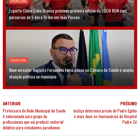
PRINCIPAL
Esporte Clube Cabo Branco promove primeira edição da ECCB RUN com
percursos de 5 km e 10 km em João Pessoa
PRINCIPAL
Novo vereador Augusto Fernandes toma posse na Câmara de Conde e amplia
atuação política no município
ANTERIOR
PRÓXIMO
Professora da Rede Municipal de Conde
Justiça determina prisão de Padre Egídio
é selecionada para grupo de
e mais duas ex-funcionárias do Hospital
profissionais que vai produzir material
Padre Zé
didático para estudantes paraibanos