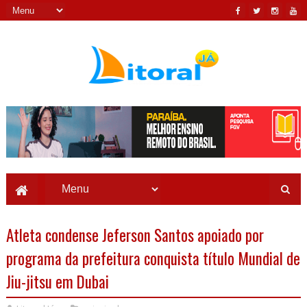
Atleta condense Jeferson Santos apoiado por
programa da prefeitura conquista título Mundial de
Jiu-jitsu em Dubai