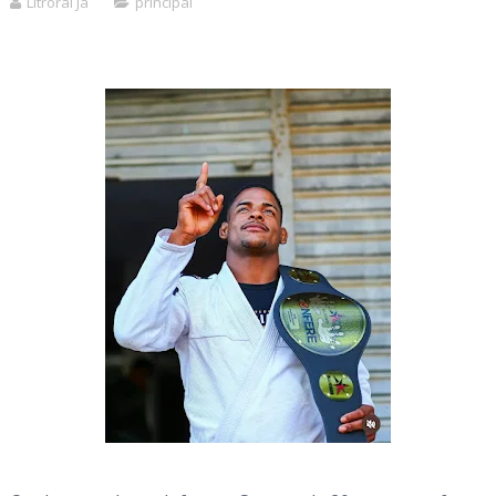
Litroral Já
principal