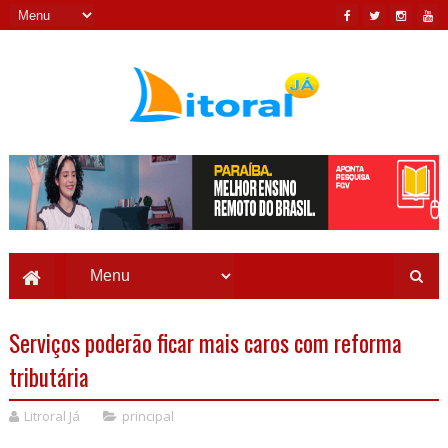
Serviços poderão ficar mais caros com reforma
tributária
Litroral Já
principal