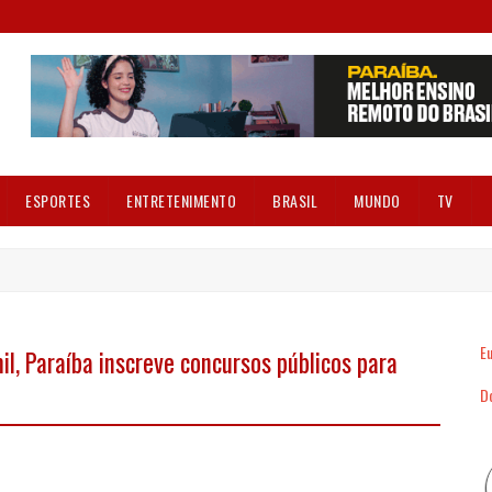
ESPORTES
ENTRETENIMENTO
BRASIL
MUNDO
TV
Eu
l, Paraíba inscreve concursos públicos para
Dó