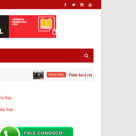
Peixe-boi é resgatado por equipes ambientais no 
PRINCIPAL
ro Hoje
lar Hoje