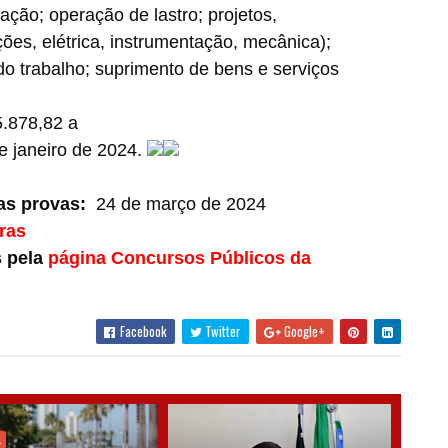
ção; operação de lastro; projetos,
ões, elétrica, instrumentação, mecânica);
do trabalho; suprimento de bens e serviços
5.878,82 a
e janeiro de 2024.
as provas:
24 de março de 2024
ras
s pela
página Concursos Públicos da
Facebook
Twitter
Google+
L