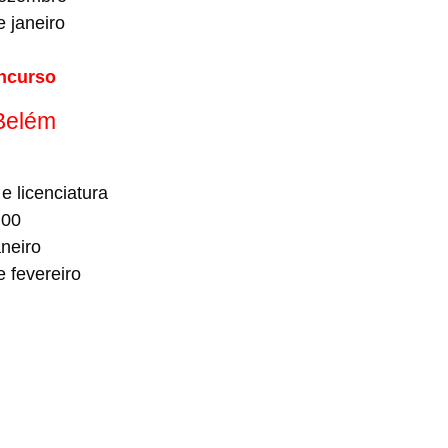
 janeiro
ncurso
 Belém
e licenciatura
,00
neiro
 fevereiro
: