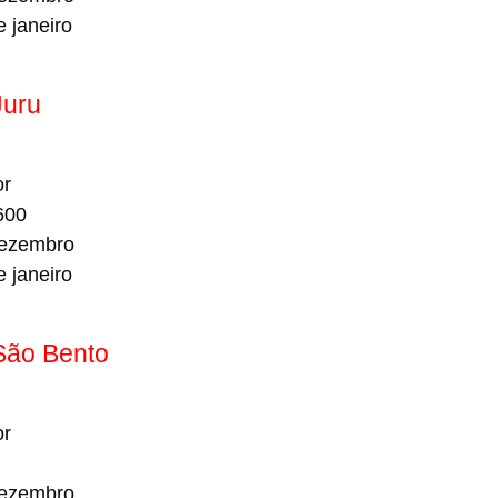
 janeiro
Juru
or
600
ezembro
 janeiro
São Bento
or
ezembro