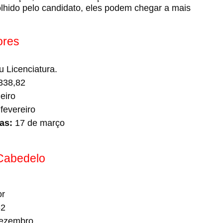
olhido pelo candidato, eles podem chegar a mais
ores
 Licenciatura.
338,82
eiro
fevereiro
as:
17 de março
 Cabedelo
or
62
ezembro