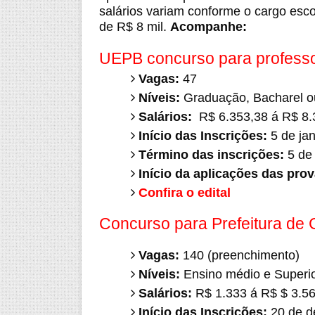
salários variam conforme o cargo esc
de R$ 8 mil.
Acompanhe:
UEPB concurso para profess
Vagas:
47
Níveis:
Graduação, Bacharel ou
Salários:
R$ 6.353,38 á R$ 8.
Início das Inscrições:
5 de jan
Término das inscrições:
5 de 
Início da aplicações das prov
Confira o edital
Concurso para Prefeitura de
Vagas:
140 (preenchimento)
Níveis:
Ensino médio e Superi
Salários:
R$ 1.333 á R$ $ 3.5
Início das Inscrições:
20 de d