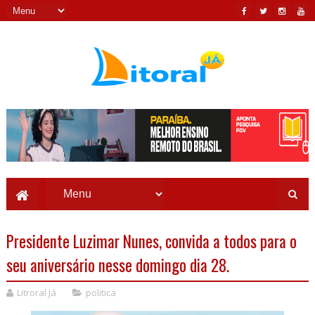
Presidente Luzimar Nunes, convida a todos para o
seu aniversário nesse domingo dia 28.
Litroral Já
politica