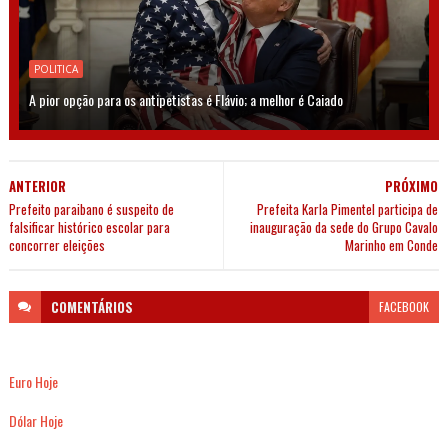
POLITICA
A pior opção para os antipetistas é Flávio; a melhor é Caiado
ANTERIOR
PRÓXIMO
Prefeito paraibano é suspeito de
Prefeita Karla Pimentel participa de
falsificar histórico escolar para
inauguração da sede do Grupo Cavalo
concorrer eleições
Marinho em Conde
COMENTÁRIOS
FACEBOOK
Euro Hoje
Dólar Hoje