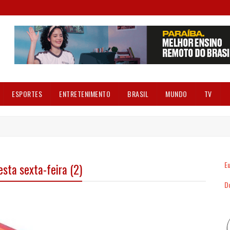
ESPORTES
ENTRETENIMENTO
BRASIL
MUNDO
TV
Eu
sta sexta-feira (2)
Dó