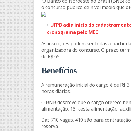
O Banco do Nordeste do Brasil (BNB) com
o concurso público de nível médio que of
UFPB adia início do cadastramento
cronograma pelo MEC
As inscrições podem ser feitas a partir d
organizadora do concurso. O prazo termin
de R$ 65.
Benefícios
A remuneração inicial do cargo é de R$ 3
horas diárias.
O BNB descreve que o cargo oferece benef
alimentação, 13ª cesta alimentação, auxí
Das 710 vagas, 410 são para contratação
reserva.