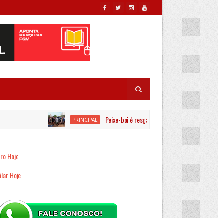
Peixe-boi é resgatado por equipes ambientais no
PRINCIPAL
ro Hoje
lar Hoje