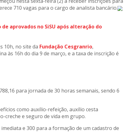
eçou nesta sexta-feira (2) a receber inscrições para
erece 710 vagas para o cargo de analista bancário.
 de aprovados no SiSU após alteração do
as 10h, no site da
Fundação Cesgranrio
,
a às 16h do dia 9 de março, e a taxa de inscrição é
.788,16 para jornada de 30 horas semanais, sendo 6
ícios como auxílio-refeição, auxílio cesta
lio-creche e seguro de vida em grupo.
 imediata e 300 para a formação de um cadastro de