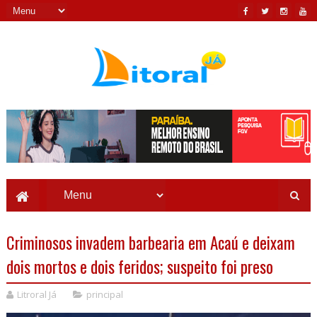
Criminosos invadem barbearia em Acaú e deixam
dois mortos e dois feridos; suspeito foi preso
Litroral Já
principal