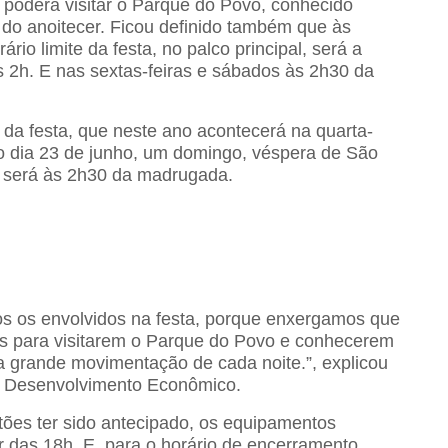
 poderá visitar o Parque do Povo, conhecido
 do anoitecer. Ficou definido também que às
ário limite da festa, no palco principal, será a
 2h. E nas sextas-feiras e sábados às 2h30 da
 da festa, que neste ano acontecerá na quarta-
o dia 23 de junho, um domingo, véspera de São
te será às 2h30 da madrugada.
dos os envolvidos na festa, porque enxergamos que
ias para visitarem o Parque do Povo e conhecerem
da grande movimentação de cada noite.”, explicou
e Desenvolvimento Econômico.
tões ter sido antecipado, os equipamentos
r das 18h. E, para o horário de encerramento,