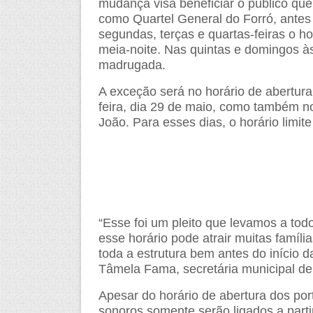
mudança visa beneficiar o público que
como Quartel General do Forró, antes
segundas, terças e quartas-feiras o hor
meia-noite. Nas quintas e domingos às
madrugada.
A exceção será no horário de abertura
feira, dia 29 de maio, como também n
João. Para esses dias, o horário limi
“Esse foi um pleito que levamos a to
esse horário pode atrair muitas famíl
toda a estrutura bem antes do início 
Tâmela Fama, secretária municipal d
Apesar do horário de abertura dos por
sonoros somente serão ligados a parti