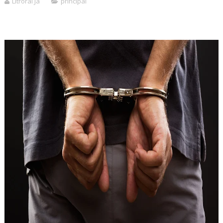
Litroral Já
principal