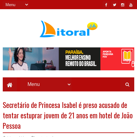
Secretário de Princesa Isabel é preso acusado de
tentar estuprar jovem de 21 anos em hotel de João
Pessoa