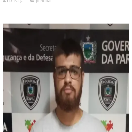
Litroral Já
principal