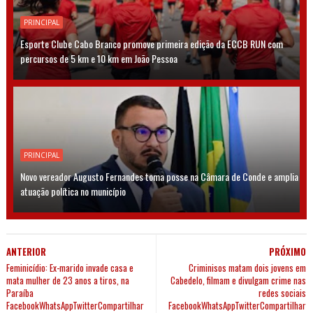
PRINCIPAL
Esporte Clube Cabo Branco promove primeira edição da ECCB RUN com
percursos de 5 km e 10 km em João Pessoa
PRINCIPAL
Novo vereador Augusto Fernandes toma posse na Câmara de Conde e amplia
atuação política no município
ANTERIOR
PRÓXIMO
Feminicídio: Ex-marido invade casa e
Criminisos matam dois jovens em
mata mulher de 23 anos a tiros, na
Cabedelo, filmam e divulgam crime nas
Paraíba
redes sociais
FacebookWhatsAppTwitterCompartilhar
FacebookWhatsAppTwitterCompartilhar