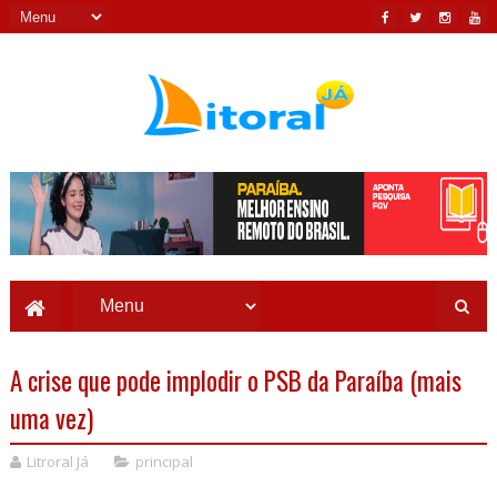
A crise que pode implodir o PSB da Paraíba (mais
uma vez)
Litroral Já
principal