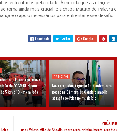
afios enfrentados pela cidade. À medida que as eleições
 torna ainda mais crucial, e a chapa Matuto de Palavra e
iança e o apoio necessários para enfrentar esse desafio
Facebook
Twitter
Google+
L
PRINCIPAL
lube Cabo Branco promove
edição da ECCB RUN com
Novo vereador Augusto Fernandes toma
 de 5 km e 10 km em João
posse na Câmara de Conde e amplia
atuação política no município
PRÓXIMO
ileira
Lucas Veloso, filho de Shaolin, representa criminalmente seus tios