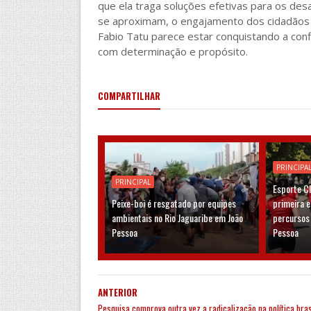
que ela traga soluções efetivas para os des
se aproximam, o engajamento dos cidadãos se
Fabio Tatu parece estar conquistando a conf
com determinação e propósito.
COMPARTILHAR
PRINCIPA
PRINCIPAL
Esporte C
Peixe-boi é resgatado por equipes
primeira 
ambientais no Rio Jaguaribe em João
percursos
Pessoa
Pessoa
ANTERIOR
Pesquisa comprova outra vez a radicalização na política bras