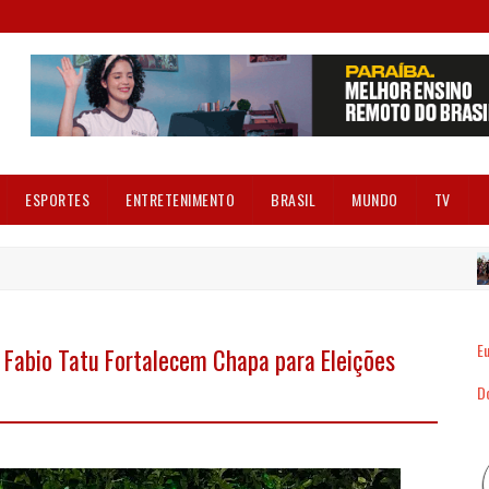
ESPORTES
ENTRETENIMENTO
BRASIL
MUNDO
TV
Eu
 Fabio Tatu Fortalecem Chapa para Eleições
Dó