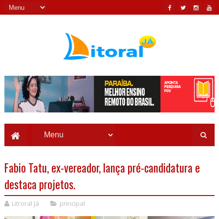
Fabio Tatu, ex-vereador, lança pré-candidatura e
destaca projetos.
Litroral Já
principal