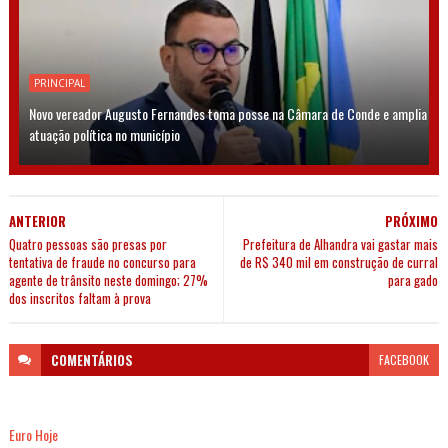
PRINCIPAL
Novo vereador Augusto Fernandes toma posse na Câmara de Conde e amplia
atuação política no município
ANTERIOR
PRÓXIMO
Quatro pessoas são presas por
Prefeitura de Alhandra vai gastar mais
tentativa de fraude no concurso para
de R$ 340 mil em construção de curral
agente de trânsito neste domingo; 27%
para gado
dos inscritos faltam à prova
COMENTÁRIOS
FACEBOOK
Euro Hoje