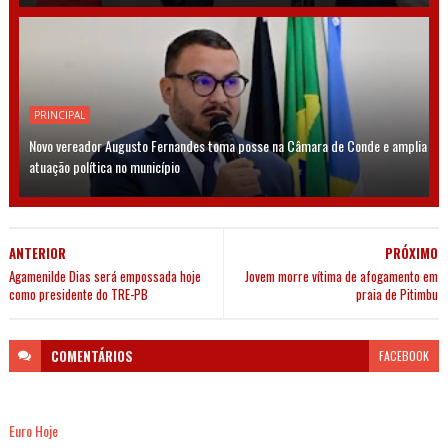
PRINCIPAL
Novo vereador Augusto Fernandes toma posse na Câmara de Conde e amplia
atuação política no município
ANTERIOR
PRÓXIMO
Agamenilde Dias será empossada hoje
Jovem morre vítima de afogamento em
como presidente do TRE-PB
praia de Pitimbu
COMENTÁRIOS
FACEBOOK
Euro Hoje