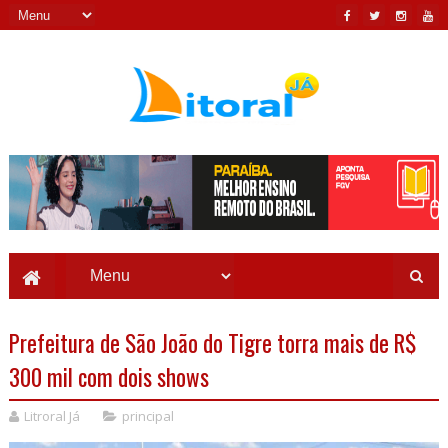
Prefeitura de São João do Tigre torra mais de R$
300 mil com dois shows
Litroral Já
principal