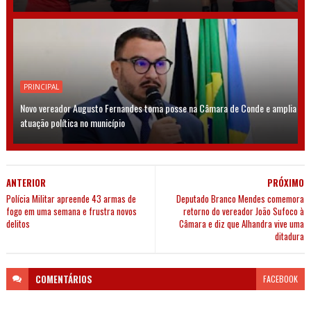
PRINCIPAL
Novo vereador Augusto Fernandes toma posse na Câmara de Conde e amplia
atuação política no município
ANTERIOR
PRÓXIMO
Polícia Militar apreende 43 armas de
Deputado Branco Mendes comemora
fogo em uma semana e frustra novos
retorno do vereador João Sufoco à
delitos
Câmara e diz que Alhandra vive uma
ditadura
COMENTÁRIOS
FACEBOOK