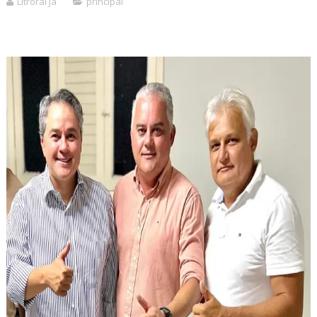
Litroral Já
principal