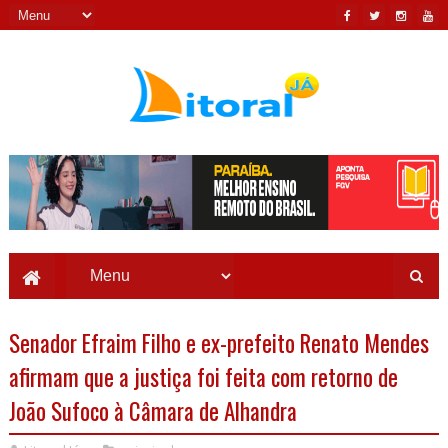
Senador Efraim Filho e ex-prefeito Renato Mendes
afirmam que a justiça foi feita com retorno de
João Sufoco à Câmara de Alhandra