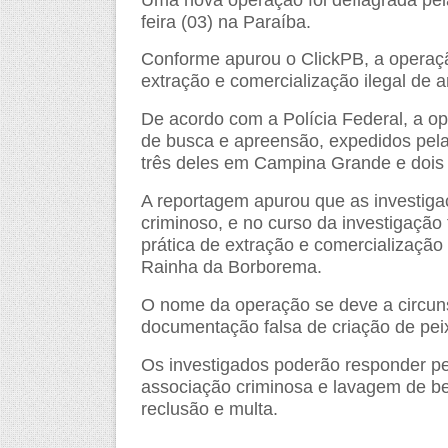
Uma nova operação foi deflagrada pel
feira (03) na Paraíba.
Conforme apurou o ClickPB, a operaçã
extração e comercialização ilegal de
De acordo com a Polícia Federal, a 
de busca e apreensão, expedidos pela
três deles em Campina Grande e dois
A reportagem apurou que as investigaçõ
criminoso, e no curso da investigaçã
prática de extração e comercialização 
Rainha da Borborema.
O nome da operação se deve a circunst
documentação falsa de criação de peixe
Os investigados poderão responder pel
associação criminosa e lavagem de b
reclusão e multa.