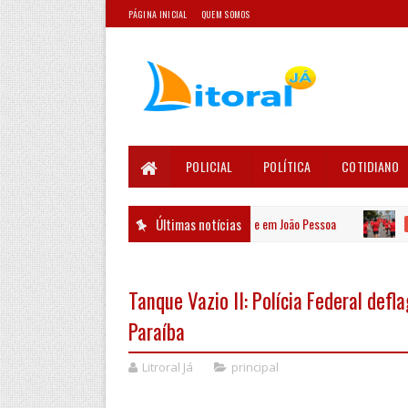
PÁGINA INICIAL
QUEM SOMOS
POLICIAL
POLÍTICA
COTIDIANO
resgatado por equipes ambientais no Rio Jaguaribe em João Pessoa
Últimas notícias
PRIN
Tanque Vazio II: Polícia Federal de
Paraíba
Litroral Já
principal