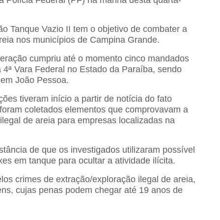
a Polícia Federal (PF) na manhã desta quarta-
o Tanque Vazio II tem o objetivo de combater a
 areia nos municípios de Campina Grande.
operação cumpriu até o momento cinco mandados
 4ª Vara Federal no Estado da Paraíba, sendo
 em João Pessoa.
es tiveram início a partir de notícia do fato
o foram coletados elementos que comprovavam a
ilegal de areia para empresas localizadas na
ância de que os investigados utilizaram possível
s em tanque para ocultar a atividade ilícita.
os crimes de extração/exploração ilegal de areia,
ens, cujas penas podem chegar até 19 anos de