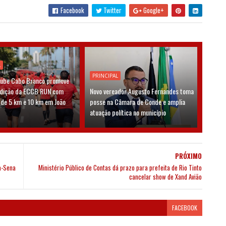
Facebook
Twitter
Google+
L
PRINCIPAL
lube Cabo Branco promove
edição da ECCB RUN com
Novo vereador Augusto Fernandes toma
 de 5 km e 10 km em João
posse na Câmara de Conde e amplia
atuação política no município
PRÓXIMO
a-Sena
Ministério Público de Contas dá prazo para prefeita de Rio Tinto
cancelar show de Xand Avião
FACEBOOK