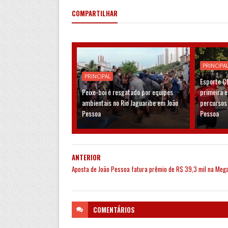
COMPARTILHAR
PRINCIPA
PRINCIPAL
Esporte C
Peixe-boi é resgatado por equipes
primeira 
ambientais no Rio Jaguaribe em João
percursos
Pessoa
Pessoa
ANTERIOR
Aposta de João Pessoa fatura prêmio de R$ 39,3 mil na Meg
COMENTÁRIOS