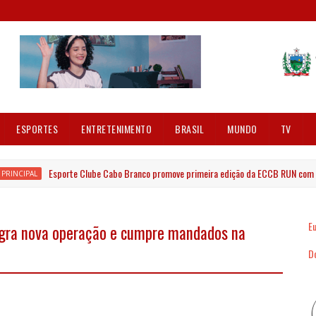
ESPORTES
ENTRETENIMENTO
BRASIL
MUNDO
TV
Esporte Clube Cabo Branco promove primeira edição da ECCB RUN com percu
CIPAL
Eu
flagra nova operação e cumpre mandados na
Dó