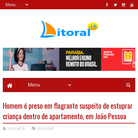
Homem é preso em flagrante suspeito de estuprar
criança dentro de apartamento, em João Pessoa
Litroral Já
principal