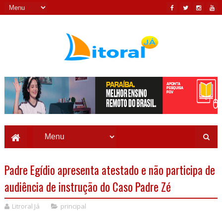
Padre Egídio apresenta atestado e não participa de
audiência de instrução do Caso Padre Zé
Litroral Já
principal