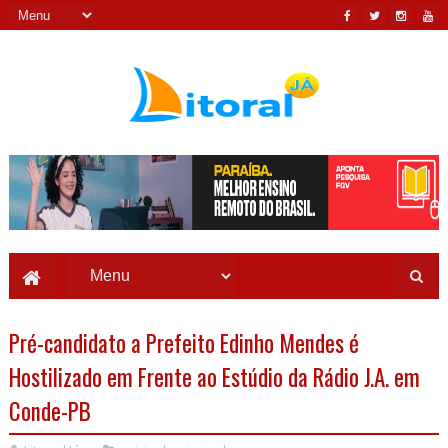
Pré-candidato a Prefeito Edinho Mendes é
Hostilizado em Frente ao Estúdio da Rádio J.A. em
Conde-PB