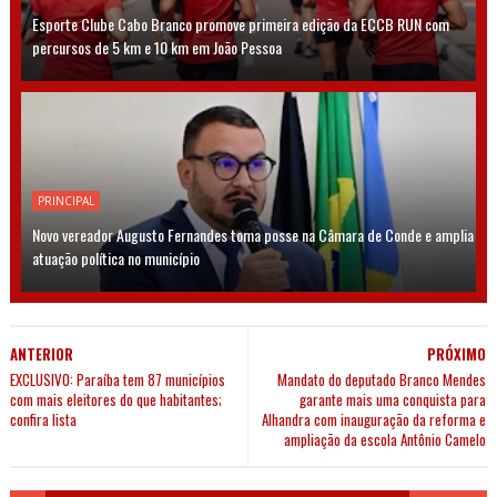
Esporte Clube Cabo Branco promove primeira edição da ECCB RUN com
percursos de 5 km e 10 km em João Pessoa
PRINCIPAL
Novo vereador Augusto Fernandes toma posse na Câmara de Conde e amplia
atuação política no município
ANTERIOR
PRÓXIMO
EXCLUSIVO: Paraíba tem 87 municípios
Mandato do deputado Branco Mendes
com mais eleitores do que habitantes;
garante mais uma conquista para
confira lista
Alhandra com inauguração da reforma e
ampliação da escola Antônio Camelo